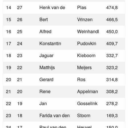
14
27
Henk van de
Plas
474,8
15
26
Bert
Vrinzen
466,5
16
25
Alfred
Weinhandl
450,0
17
24
Konstantin
Pudovkin
409,7
18
23
Jaguar
Kieboom
332,7
19
22
Matthijs
Meijers
323,2
20
21
Gerard
Ros
314,8
21
20
Rene
Appelman
308,2
22
19
Jan
Gosselink
278,2
23
18
Farida van den
Stoom
169,3
24
17
Paul van den
Heuvel
150,0