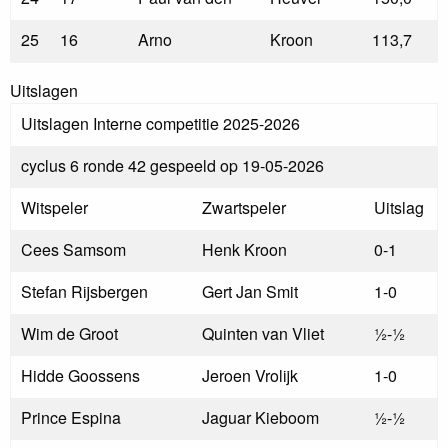
25
16
Arno
Kroon
113,7
Uitslagen
Uitslagen Interne competitie 2025-2026
cyclus 6 ronde 42 gespeeld op 19-05-2026
Witspeler
Zwartspeler
Uitslag
Cees Samsom
Henk Kroon
0-1
Stefan Rijsbergen
Gert Jan Smit
1-0
Wim de Groot
Quinten van Vliet
½-½
Hidde Goossens
Jeroen Vrolijk
1-0
Prince Espina
Jaguar Kieboom
½-½