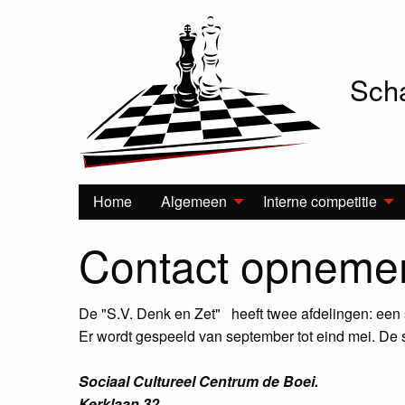
Scha
Hoofdnavigatie
Home
Algemeen
Interne competitie
Contact opneme
De "S.V. Denk en Zet" heeft twee afdelingen: een 
Er wordt gespeeld van september tot eind mei. De s
Sociaal Cultureel Centrum de Boei.
Kerklaan 32,