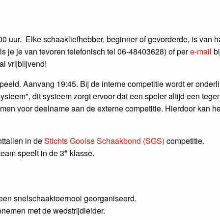
0 uur. Elke schaakliefhebber, beginner of gevorderde, is van 
ls je je van tevoren telefonisch tel 06-48403628) of per
e-mail
b
 vrijblijvend!
speeld. Aanvang 19:45. Bij de interne competitie wordt er onde
steem", dit systeem zorgt ervoor dat een speler altijd een tegen
komen voor deelname aan de externe competitie. Hierdoor kan h
ttallen in de
Stichts Gooise Schaakbond (SGS)
competitie.
e
team speelt in de 3
klasse.
d een snelschaaktoernooi georganiseerd.
nemen met de wedstrijdleider.