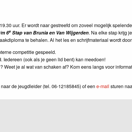
9.30 uur. Er wordt naar gestreefd om zoveel mogelijk spelenderw
e
/m 6
Stap van Brunia en Van Wijgerden
. Na elke stap krijg 
diploma te behalen. Al het les en schrijfmateriaal wordt door
interne competitie gespeeld.
d. Iedereen (ook als je geen lid bent) kan meedoen!
en? Weet je al wat van schaken af? Kom eens langs voor informat
n naar de jeugdleider (tel. 06-12185845) of een
e-mail
sturen naa