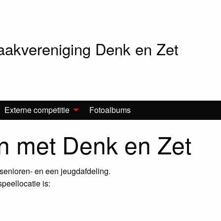
akvereniging Denk en Zet
Externe competitie
Fotoalbums
n met Denk en Zet
senioren- en een jeugdafdeling.
peellocatie is: