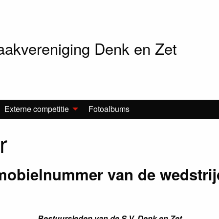
akvereniging Denk en Zet
Externe competitie
Fotoalbums
r
 mobielnummer van de wedstrijd
Bestuursleden van de S.V. Denk en Zet