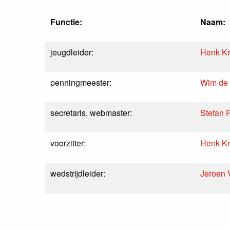
Functie:
Naam:
jeugdleider:
Henk K
penningmeester:
Wim de 
secretaris, webmaster:
Stefan 
voorzitter:
Henk K
wedstrijdleider:
Jeroen V