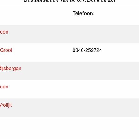
Telefoon:
roon
Groot
0346-252724
Rijsbergen
roon
rolijk