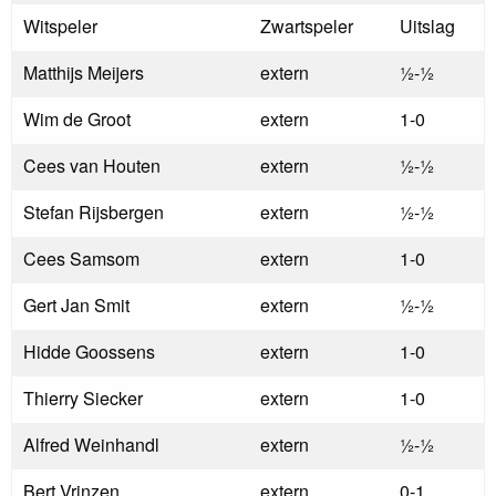
Witspeler
Zwartspeler
Uitslag
Matthijs Meijers
extern
½-½
Wim de Groot
extern
1-0
Cees van Houten
extern
½-½
Stefan Rijsbergen
extern
½-½
Cees Samsom
extern
1-0
Gert Jan Smit
extern
½-½
Hidde Goossens
extern
1-0
Thierry Siecker
extern
1-0
Alfred Weinhandl
extern
½-½
Bert Vrinzen
extern
0-1