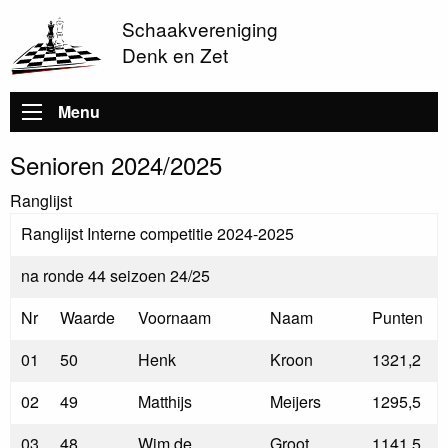
Schaakvereniging
Denk en Zet
Hoofdnavigatie
Menu
Senioren 2024/2025
Ranglijst
Ranglijst Interne competitie 2024-2025
na ronde 44 seizoen 24/25
Nr
Waarde
Voornaam
Naam
Punten
01
50
Henk
Kroon
1321,2
02
49
Matthijs
Meijers
1295,5
03
48
Wim de
Groot
1141,5