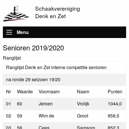
Schaakvereniging
Denk en Zet
Hoofdnavigatie
Menu
Senioren 2019/2020
Ranglijst
Ranglijst Denk en Zet interne competitie senioren
na ronde 29 seizoen 19/20
Nr
Waarde
Voornaam
Naam
Punten
01
60
Jeroen
Vrolijk
1044,0
02
59
Wim de
Groot
958,5
03
58
Cees
Samsom
852,3