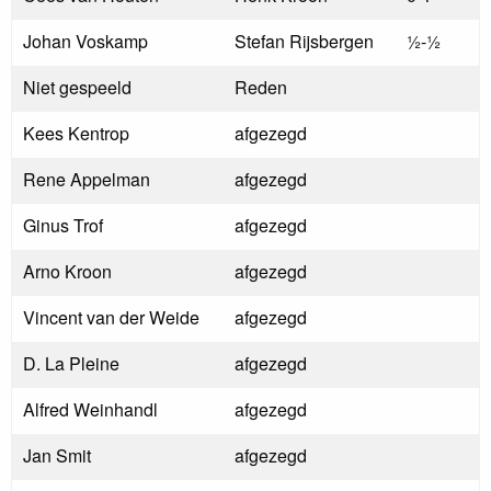
Johan Voskamp
Stefan Rijsbergen
½-½
Niet gespeeld
Reden
Kees Kentrop
afgezegd
Rene Appelman
afgezegd
Ginus Trof
afgezegd
Arno Kroon
afgezegd
Vincent van der Weide
afgezegd
D. La Pleine
afgezegd
Alfred Weinhandl
afgezegd
Jan Smit
afgezegd