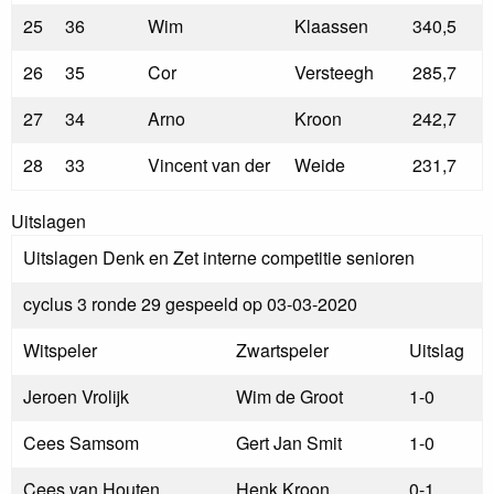
25
36
Wim
Klaassen
340,5
26
35
Cor
Versteegh
285,7
27
34
Arno
Kroon
242,7
28
33
Vincent van der
Weide
231,7
Uitslagen
Uitslagen Denk en Zet interne competitie senioren
cyclus 3 ronde 29 gespeeld op 03-03-2020
Witspeler
Zwartspeler
Uitslag
Jeroen Vrolijk
Wim de Groot
1-0
Cees Samsom
Gert Jan Smit
1-0
Cees van Houten
Henk Kroon
0-1