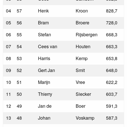
04
57
Henk
Kroon
828,7
05
56
Bram
Broere
728,0
06
55
Stefan
Rijsbergen
668,3
07
54
Cees van
Houten
663,3
08
53
Harris
Kemp
653,8
09
52
Gert Jan
Smit
648,0
10
51
Marijn
Vree
622,2
11
50
Thierry
Siecker
603,7
12
49
Jan de
Boer
591,3
13
48
Johan
Voskamp
587,3