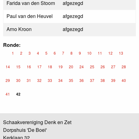
Farida van den Stoom
afgezegd
Paul van den Heuvel
afgezegd
Arno Kroon
afgezegd
Ronde:
1
2
3
4
5
6
7
8
9
10
11
12
13
14
15
16
17
18
19
20
24
25
26
27
28
29
30
31
32
33
34
35
36
37
38
39
40
41
42
Schaakvereniging Denk en Zet
Dorpshuis 'De Boei'
Kerklaan 32