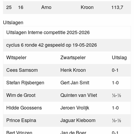
25
16
Arno
Kroon
113,7
Uitslagen
Uitslagen Interne competitie 2025-2026
cyclus 6 ronde 42 gespeeld op 19-05-2026
Witspeler
Zwartspeler
Uitslag
Cees Samsom
Henk Kroon
0-1
Stefan Rijsbergen
Gert Jan Smit
1-0
Wim de Groot
Quinten van Vliet
½-½
Hidde Goossens
Jeroen Vrolijk
1-0
Prince Espina
Jaguar Kieboom
½-½
Bert Vrinzen
Jan de Boer
0-1