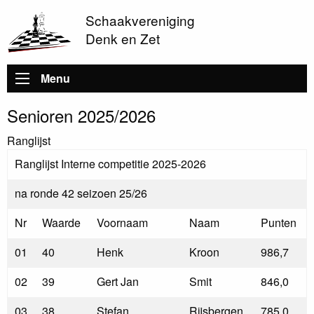
Schaakvereniging
Denk en Zet
Hoofdnavigatie
Menu
Senioren 2025/2026
Ranglijst
Ranglijst Interne competitie 2025-2026
na ronde 42 seizoen 25/26
Nr
Waarde
Voornaam
Naam
Punten
01
40
Henk
Kroon
986,7
02
39
Gert Jan
Smit
846,0
03
38
Stefan
Rijsbergen
785,0